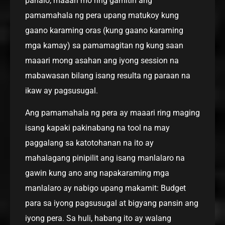
panalo, maaari mo ring gamitin ang
pamamahala ng pera upang matukoy kung
gaano karaming oras (kung gaano karaming
mga kamay) sa pamamagitan ng kung saan
maaari mong asahan ang iyong session na
mabawasan bilang isang resulta ng paraan na
ikaw ay pagsusugal.
Ang pamamahala ng pera ay maaari ring maging
isang kapaki pakinabang na tool na may
paggalang sa katotohanan na ito ay
mahalagang pinipilit ang isang manlalaro na
gawin kung ano ang napakaraming mga
manlalaro ay nabigo upang makamit: Budget
para sa iyong pagsusugal at bigyang pansin ang
iyong pera. Sa huli, habang ito ay walang