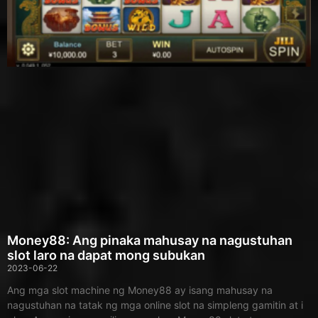
Money88: Ang pinaka mahusay na nagustuhan
slot laro na dapat mong subukan
2023-06-22
Ang mga slot machine ng Money88 ay isang mahusay na
nagustuhan na tatak ng mga online slot na simpleng gamitin at i