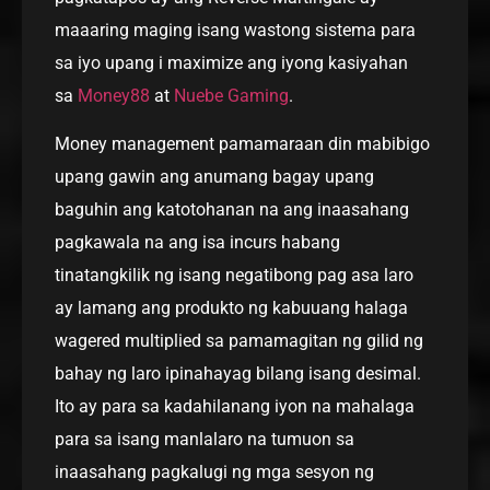
maaaring maging isang wastong sistema para
sa iyo upang i maximize ang iyong kasiyahan
sa
Money88
at
Nuebe Gaming
.
Money management pamamaraan din mabibigo
upang gawin ang anumang bagay upang
baguhin ang katotohanan na ang inaasahang
pagkawala na ang isa incurs habang
tinatangkilik ng isang negatibong pag asa laro
ay lamang ang produkto ng kabuuang halaga
wagered multiplied sa pamamagitan ng gilid ng
bahay ng laro ipinahayag bilang isang desimal.
Ito ay para sa kadahilanang iyon na mahalaga
para sa isang manlalaro na tumuon sa
inaasahang pagkalugi ng mga sesyon ng