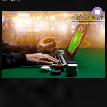
Read More »