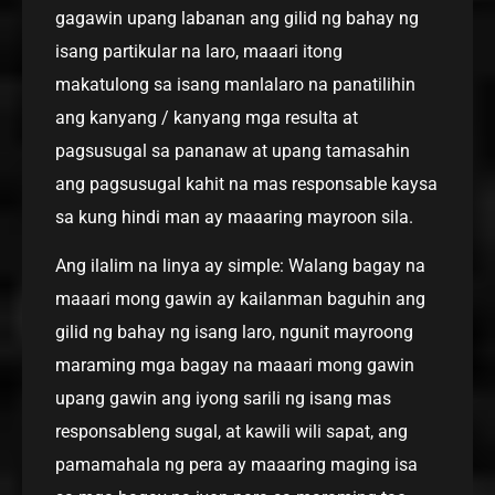
gagawin upang labanan ang gilid ng bahay ng
isang partikular na laro, maaari itong
makatulong sa isang manlalaro na panatilihin
ang kanyang / kanyang mga resulta at
pagsusugal sa pananaw at upang tamasahin
ang pagsusugal kahit na mas responsable kaysa
sa kung hindi man ay maaaring mayroon sila.
Ang ilalim na linya ay simple: Walang bagay na
maaari mong gawin ay kailanman baguhin ang
gilid ng bahay ng isang laro, ngunit mayroong
maraming mga bagay na maaari mong gawin
upang gawin ang iyong sarili ng isang mas
responsableng sugal, at kawili wili sapat, ang
pamamahala ng pera ay maaaring maging isa