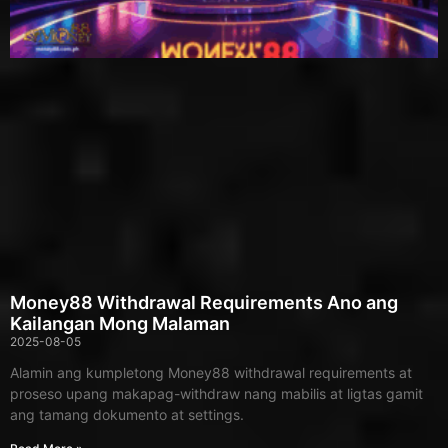
Money88 Withdrawal Requirements Ano ang
Kailangan Mong Malaman
2025-08-05
Alamin ang kumpletong Money88 withdrawal requirements at
proseso upang makapag-withdraw nang mabilis at ligtas gamit
ang tamang dokumento at settings.