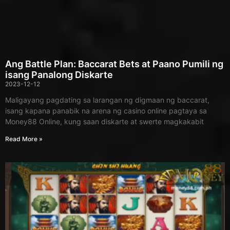
Ang Battle Plan: Baccarat Bets at Paano Pumili ng
isang Panalong Diskarte
2023-12-12
Maligayang pagdating sa larangan ng digmaan ng baccarat,
isang kapana panabik na arena ng casino online pagtaya sa
Money88 Online, kung saan diskarte at swerte magkakabit
Read More »