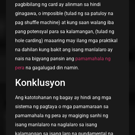
pagbibilang ng card ay alinman sa hindi
ginagawa, o imposible (tulad ng sa patuloy na
pag shuffle machine) at kung saan walang iba
pang potensyal para sa kalamangan, (tulad ng
hole carding) maaaring may ilang mga praktikal
na dahilan kung bakit ang isang manlalaro ay
nais na bigyang pansin ang
pamamahala ng
pera
na gagalugad din namin.
Konklusyon
Ang katotohanan ng bagay ay hindi ang mga
sistema ng pagtaya o mga pamamaraan sa
pamamahala ng pera ay magiging sanhi ng
isang manlalaro na naglalaro sa isang
kalamangan sa isang laro na pundamental na