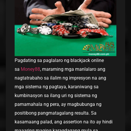
Pagdating sa paglalaro ng blackjack online
sa
Money88
, maraming mga manlalaro ang
nagtatrabaho sa ilalim ng impresyon na ang
mga sistema ng pagtaya, karaniwang sa
kumbinasyon sa ilang uri ng sistema ng
pamamahala ng pera, ay magbubunga ng
positibong pangmatagalang resulta. Sa
kasamaang palad, ang assertion na ito ay hindi
maaaring maging karagdagang mula sa