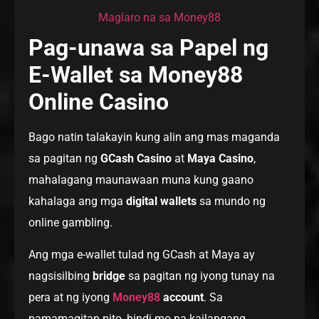
Maglaro na sa Money88
Pag-unawa sa Papel ng
E-Wallet sa Money88
Online Casino
Bago natin talakayin kung alin ang mas maganda
sa pagitan ng
GCash Casino
at
Maya Casino
,
mahalagang maunawaan muna kung gaano
kahalaga ang mga
digital wallets
sa mundo ng
online gambling.
Ang mga e-wallet tulad ng GCash at Maya ay
nagsisilbing
bridge
sa pagitan ng iyong tunay na
pera at ng iyong
Money88
account
. Sa
pamamagitan nito, hindi mo na kailangang