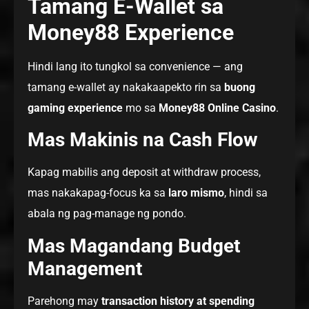
Tamang E-Wallet sa
Money88 Experience
Hindi lang ito tungkol sa convenience — ang
tamang e-wallet ay nakakaapekto rin sa
buong
gaming experience
mo sa
Money88 Online Casino
.
Mas Makinis na Cash Flow
Kapag mabilis ang deposit at withdraw process,
mas nakakapag-focus ka sa
laro mismo
, hindi sa
abala ng pag-manage ng pondo.
Mas Magandang Budget
Management
Parehong may
transaction history at spending