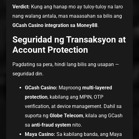
Verdict:
Kung ang hanap mo ay tuloy-tuloy na laro
nang walang antala, mas maaasahan sa bilis ang
GCash Casino integration sa Money88
.
Seguridad ng Transaksyon at
Account Protection
Pagdating sa pera, hindi lang bilis ang usapan —
seguridad din.
GCash Casino:
Mayroong
multi-layered
protection
, kabilang ang MPIN, OTP
verification, at device management. Dahil sa
suporta ng
Globe Telecom
, kilala ang GCash
sa
anti-fraud system
nito.
Maya Casino:
Sa kabilang banda, ang Maya