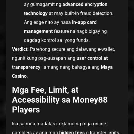
ay gumagamit ng
advanced encryption
technology
at may built-in fraud detection.
Ang edge nito ay nasa
in-app card
management
feature na nagbibigay ng
dagdag kontrol sa iyong funds.
Verdict:
Parehong secure ang dalawang e-wallet,
ngunit kung pag-uusapan ang
user control at
transparency
, lamang nang bahagya ang
Maya
Casino
.
Mga Fee, Limit, at
Accessibility sa Money88
Players
Isa sa mga madalas ireklamo ng mga online
gamblers ay ang mga
hidden fees
o transfer limits.