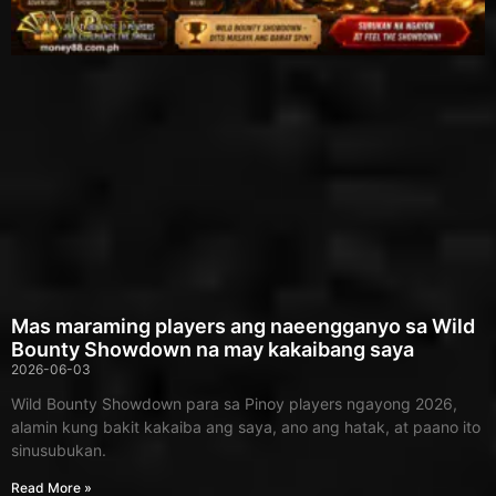
Mas maraming players ang naeengganyo sa Wild
Bounty Showdown na may kakaibang saya
2026-06-03
Wild Bounty Showdown para sa Pinoy players ngayong 2026,
alamin kung bakit kakaiba ang saya, ano ang hatak, at paano ito
sinusubukan.
Read More »