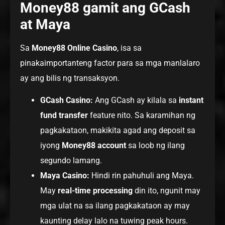
Money88 gamit ang GCash
at Maya
Sa
Money88 Online Casino
, isa sa
pinakaimportanteng factor para sa mga manlalaro
ay ang bilis ng transaksyon.
GCash Casino:
Ang GCash ay kilala sa
instant
fund transfer
feature nito. Sa karamihan ng
pagkakataon, makikita agad ang deposit sa
iyong
Money88 account
sa loob ng ilang
segundo lamang.
Maya Casino:
Hindi rin pahuhuli ang Maya.
May
real-time processing
din ito, ngunit may
mga ulat na sa ilang pagkakataon ay may
kaunting delay lalo na tuwing peak hours.