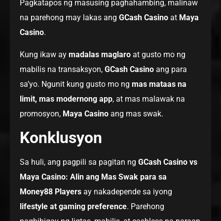
Pagkatapos ng masusing paghahambing, malinaw
na parehong may lakas ang
GCash Casino
at
Maya
Casino
.
Kung ikaw ay
madalas maglaro
at gusto mo ng
mabilis na transaksyon,
GCash Casino
ang para
sa’yo. Ngunit kung gusto mo ng
mas mataas na
limit, mas modernong app
, at mas malawak na
promosyon,
Maya Casino
ang mas swak.
Konklusyon
Sa huli, ang pagpili sa pagitan ng
GCash Casino vs
Maya Casino: Alin ang Mas Swak para sa
Money88 Players
ay nakadepende sa iyong
lifestyle at gaming preference
. Parehong