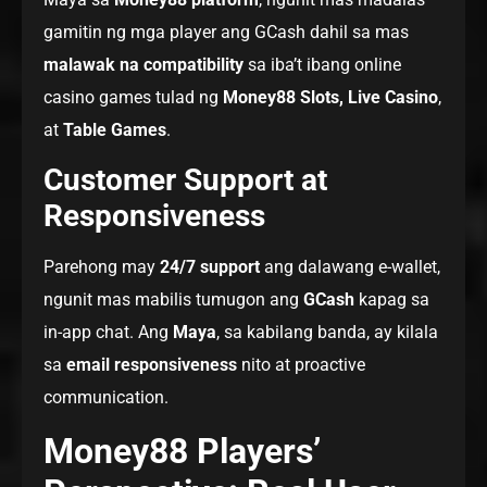
gamitin ng mga player ang GCash dahil sa mas
malawak na compatibility
sa iba’t ibang online
casino games tulad ng
Money88 Slots, Live Casino
,
at
Table Games
.
Customer Support at
Responsiveness
Parehong may
24/7 support
ang dalawang e-wallet,
ngunit mas mabilis tumugon ang
GCash
kapag sa
in-app chat. Ang
Maya
, sa kabilang banda, ay kilala
sa
email responsiveness
nito at proactive
communication.
Money88 Players’