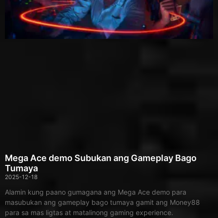
Mega Ace demo Subukan ang Gameplay Bago
Tumaya
2025-12-18
Alamin kung paano gumagana ang Mega Ace demo para
masubukan ang gameplay bago tumaya gamit ang Money88
para sa mas ligtas at matalinong gaming experience.