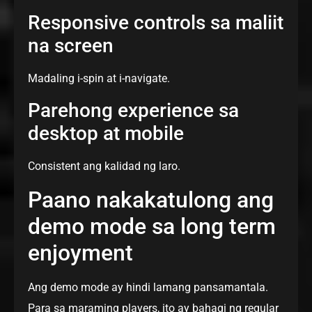
Responsive controls sa maliit
na screen
Madaling i-spin at i-navigate.
Parehong experience sa
desktop at mobile
Consistent ang kalidad ng laro.
Paano nakakatulong ang
demo mode sa long term
enjoyment
Ang demo mode ay hindi lamang pansamantala.
Para sa maraming players, ito ay bahagi ng regular