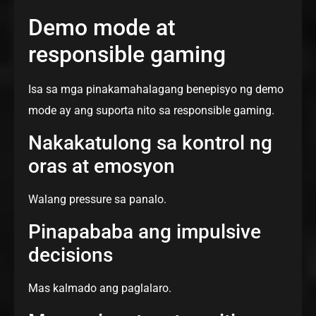
Demo mode at
responsible gaming
Isa sa mga pinakamahalagang benepisyo ng demo
mode ay ang suporta nito sa responsible gaming.
Nakakatulong sa kontrol ng
oras at emosyon
Walang pressure sa panalo.
Pinapababa ang impulsive
decisions
Mas kalmado ang paglalaro.