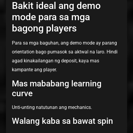
Bakit ideal ang demo
mode para sa mga
bagong players
Para sa mga baguhan, ang demo mode ay parang
orientation bago pumasok sa aktwal na laro. Hindi
agad kinakailangan ng deposit, kaya mas
kampante ang player.
Mas mababang learning
curve
Unti-unting natutunan ang mechanics.
Walang kaba sa bawat spin