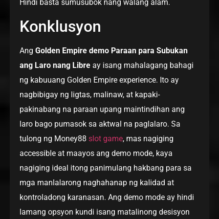
Hindi basta sumusubok nang walang alam.
Konklusyon
Ang
Golden Empire demo Paraan para Subukan
ang Laro nang Libre
ay isang mahalagang bahagi
ng kabuuang Golden Empire experience. Ito ay
nagbibigay ng ligtas, malinaw, at kapaki-
pakinabang na paraan upang maintindihan ang
laro bago pumasok sa aktwal na paglalaro. Sa
tulong ng Money88
slot game
, mas nagiging
accessible at maayos ang demo mode, kaya
nagiging ideal itong panimulang hakbang para sa
mga manlalarong naghahanap ng kalidad at
kontroladong karanasan. Ang demo mode ay hindi
lamang opsyon kundi isang matalinong desisyon