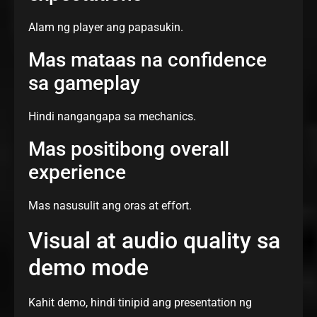
Alam ng player ang papasukin.
Mas mataas na confidence
sa gameplay
Hindi nangangapa sa mechanics.
Mas positibong overall
experience
Mas nasusulit ang oras at effort.
Visual at audio quality sa
demo mode
Kahit demo, hindi tinipid ang presentation ng