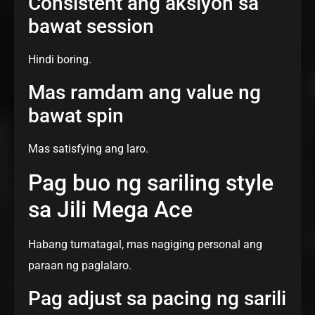
Consistent ang aksiyon sa
bawat session
Hindi boring.
Mas ramdam ang value ng
bawat spin
Mas satisfying ang laro.
Pag buo ng sariling style
sa Jili Mega Ace
Habang tumatagal, mas nagiging personal ang
paraan ng paglalaro.
Pag adjust sa pacing ng sarili