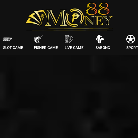
SLOT GAME
FISHER GAME
LIVE GAME
SABONG
SPORT