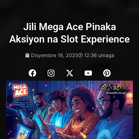
Jili Mega Ace Pinaka
Aksiyon na Slot Experience
Disyembre 18, 2025
12:36 umaga