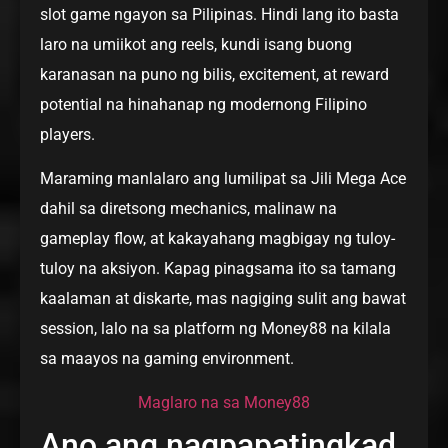
slot game ngayon sa Pilipinas. Hindi lang ito basta
laro na umiikot ang reels, kundi isang buong
karanasan na puno ng bilis, excitement, at reward
potential na hinahanap ng modernong Filipino
players.
Maraming manlalaro ang lumilipat sa Jili Mega Ace
dahil sa diretsong mechanics, malinaw na
gameplay flow, at kakayahang magbigay ng tuloy-
tuloy na aksiyon. Kapag pinagsama ito sa tamang
kaalaman at diskarte, mas nagiging sulit ang bawat
session, lalo na sa platform ng Money88 na kilala
sa maayos na gaming environment.
Maglaro na sa Money88
Ano ang nagpapatingkad