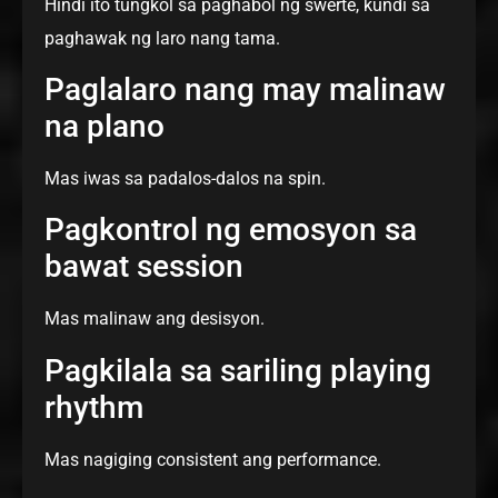
Hindi ito tungkol sa paghabol ng swerte, kundi sa
paghawak ng laro nang tama.
Paglalaro nang may malinaw
na plano
Mas iwas sa padalos-dalos na spin.
Pagkontrol ng emosyon sa
bawat session
Mas malinaw ang desisyon.
Pagkilala sa sariling playing
rhythm
Mas nagiging consistent ang performance.