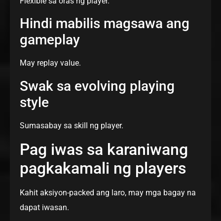
Flexible sa oras ng player.
Hindi mabilis magsawa ang
gameplay
May replay value.
Swak sa evolving playing
style
Sumasabay sa skill ng player.
Pag iwas sa karaniwang
pagkakamali ng players
Kahit aksiyon-packed ang laro, may mga bagay na
dapat iwasan.