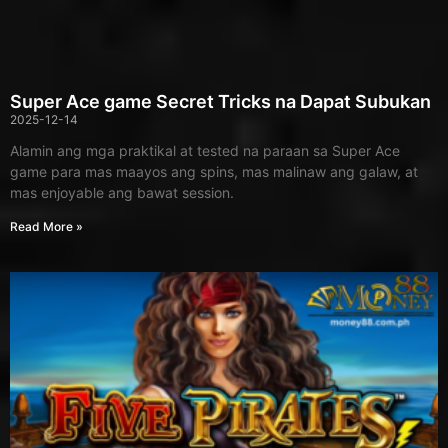
Super Ace game Secret Tricks na Dapat Subukan
2025-12-14
Alamin ang mga praktikal at tested na paraan sa Super Ace
game para mas maayos ang spins, mas malinaw ang galaw, at
mas enjoyable ang bawat session.
Read More »