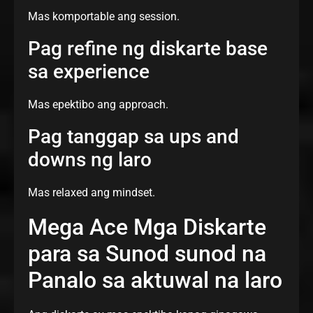
Mas komportable ang session.
Pag refine ng diskarte base
sa experience
Mas epektibo ang approach.
Pag tanggap sa ups and
downs ng laro
Mas relaxed ang mindset.
Mega Ace Mga Diskarte
para sa Sunod sunod na
Panalo sa aktuwal na laro