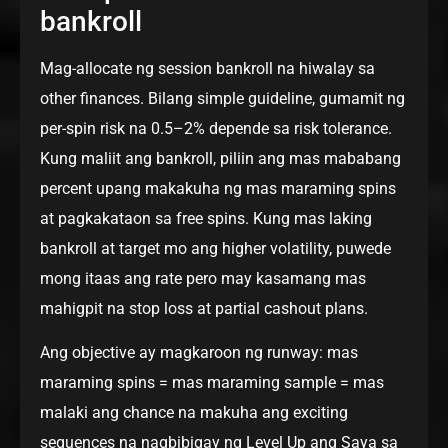
bankroll
Mag-allocate ng session bankroll na hiwalay sa
other finances. Bilang simple guideline, gumamit ng
per-spin risk na 0.5–2% depende sa risk tolerance.
Kung maliit ang bankroll, piliin ang mas mababang
percent upang makakuha ng mas maraming spins
at pagkakataon sa free spins. Kung mas laking
bankroll at target mo ang higher volatility, puwede
mong itaas ang rate pero may kasamang mas
mahigpit na stop loss at partial cashout plans.
Ang objective ay magkaroon ng runway: mas
maraming spins = mas maraming sample = mas
malaki ang chance na makuha ang exciting
sequences na nagbibigay ng Level Up ang Saya sa