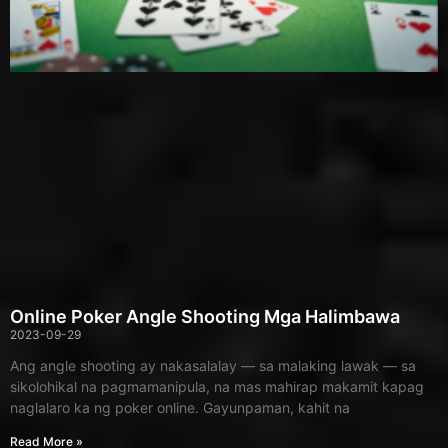
Online Poker Angle Shooting Mga Halimbawa
2023-09-29
Ang angle shooting ay nakasalalay — sa malaking lawak — sa
sikolohikal na pagmamanipula, na mas mahirap makamit kapag
naglalaro ka ng poker online. Gayunpaman, kahit na
Read More »