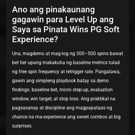
Ano ang pinakaunang
gagawin para Level Up ang
Saya sa Pinata Wins PG Soft
Experience?
Una, magdemo at mag-log ng 300–500 spins bawat
bet tier upang makakuha ng baseline metrics tulad
ng free spin frequency at retrigger rate. Pangalawa,
gawin ang simpleng playbook batay sa demo
findings: baseline bet, micro step-up, evaluation
window, win target, at stop loss. Ang praktikal na
pagsasanay at discipline ang magpapataas ng
chance na ma-experience ang sweet combos at big
surprises.