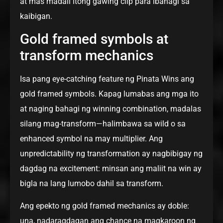
at mas madali itong gawing clip para ibahagi sa
kaibigan.
Gold framed symbols at
transform mechanics
Isa pang eye-catching feature ng Pinata Wins ang
gold framed symbols. Kapag lumabas ang mga ito
at naging bahagi ng winning combination, madalas
silang mag-transform—halimbawa sa wild o sa
enhanced symbol na may multiplier. Ang
unpredictability ng transformation ay nagbibigay ng
dagdag na excitement: minsan ang maliit na win ay
bigla na lang lumobo dahil sa transform.
Ang epekto ng gold framed mechanics ay doble:
una, nadaragdagan ang chance na magkaroon ng