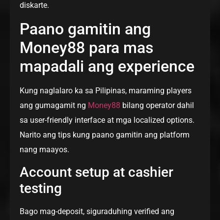
diskarte.
Paano gamitin ang
Money88 para mas
mapadali ang experience
Kung naglalaro ka sa Pilipinas, maraming players
ang gumagamit ng
Money88
bilang operator dahil
sa user-friendly interface at mga localized options.
Narito ang tips kung paano gamitin ang platform
nang maayos.
Account setup at cashier
testing
Bago mag-deposit, siguraduhing verified ang