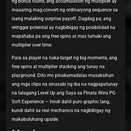
ng bonus round, ang accumulation ng multiplier ay
maaaring mag-convert ng ordinaryong sequence sa
isang malaking surprise payoff. Dagdag pa, ang
retrigger potential ay nagbibigay ng posibilidad na
mapahaba pa ang free spins at mas lumaki ang
multiplier over time.
Para sa player na naka-target ng big moments, ang
free spins at multiplier stacking ang tunay na
playground. Dito mo pinakamadalas masaksihan
ang mga clips na sinasabi ng iba na nagpapatunay
na talagang Level Up ang Saya sa Pinata Wins PG
Soft Experience — hindi dahil puro graphic lang,
kundi dahil sa real mechanics na nagbibigay ng
makabuluhang upside.