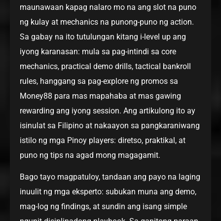
maunawaan kapag nalaro mo na ang slot na puno
ng kulay at mechanics na punong-puno ng action.
Sa gabay na ito tutulungan kitang i-level up ang
iyong karanasan: mula sa pag-intindi sa core
mechanics, practical demo drills, tactical bankroll
rules, hanggang sa pag-explore ng promos sa
Money88 para mas mapahaba at mas gawing
rewarding ang iyong session. Ang artikulong ito ay
isinulat sa Filipino at nakaayon sa pangkaraniwang
istilo ng mga Pinoy players: diretso, praktikal, at
puno ng tips na agad mong magagamit.
Bago tayo magpatuloy, tandaan ang payo na laging
inuulit ng mga eksperto: subukan muna ang demo,
mag-log ng findings, at sundin ang isang simple