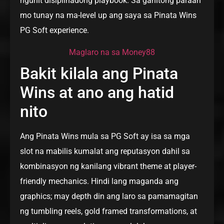
ngunit disiplinadong playbook. Sa ganitong paraan
mo tunay na ma-level up ang saya sa Pinata Wins
PG Soft experience.
Maglaro na sa Money88
Bakit kilala ang Pinata
Wins at ano ang hatid
nito
Ang Pinata Wins mula sa PG Soft ay isa sa mga
slot na mabilis kumalat ang reputasyon dahil sa
kombinasyon ng kanilang vibrant theme at player-
friendly mechanics. Hindi lang maganda ang
graphics; may depth din ang laro sa pamamagitan
ng tumbling reels, gold framed transformations, at