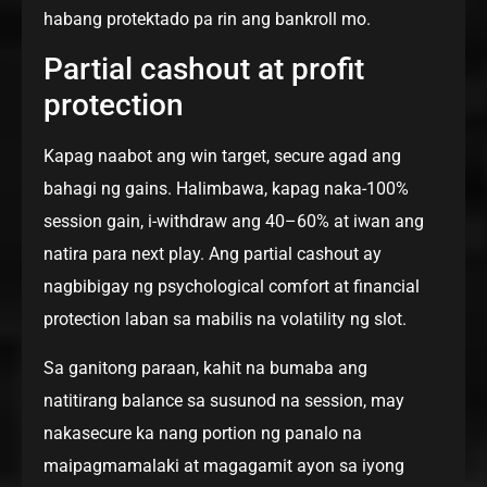
habang protektado pa rin ang bankroll mo.
Partial cashout at profit
protection
Kapag naabot ang win target, secure agad ang
bahagi ng gains. Halimbawa, kapag naka-100%
session gain, i-withdraw ang 40–60% at iwan ang
natira para next play. Ang partial cashout ay
nagbibigay ng psychological comfort at financial
protection laban sa mabilis na volatility ng slot.
Sa ganitong paraan, kahit na bumaba ang
natitirang balance sa susunod na session, may
nakasecure ka nang portion ng panalo na
maipagmamalaki at magagamit ayon sa iyong