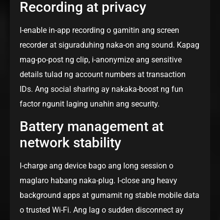
Recording at privacy
I-enable in-app recording o gamitin ang screen
recorder at siguraduhing naka-on ang sound. Kapag
mag-po-post ng clip, i-anonymize ang sensitive
details tulad ng account numbers at transaction
IDs. Ang social sharing ay nakaka-boost ng fun
factor ngunit laging unahin ang security.
Battery management at
network stability
I-charge ang device bago ang long session o
maglaro habang naka-plug. I-close ang heavy
background apps at gumamit ng stable mobile data
o trusted Wi-Fi. Ang lag o sudden disconnect ay