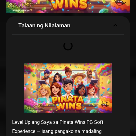
Talaan ng Nilalaman
Level Up ang Saya sa Pinata Wins PG Soft
Experience — isang pangako na madaling