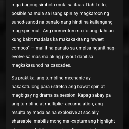
mga bagong simbolo mula sa itaas. Dahil dito,
posible na mula sa isang spin ay magkaroon ng
sunod-sunod na panalo nang hindi na kailangang
mag-spin muli. Ang momentum na ito ang dahilan
kung bakit madalas ka makakakita ng “sweet
combos” — maliit na panalo sa umpisa ngunit nag-
evolve sa mas malaking payout dahil sa
magkakasunod na cascades.
Sa praktika, ang tumbling mechanic ay
nakakatulong para i-stretch ang bawat spin at
magbigay ng drama sa session. Kapag sabay pa
ang tumbling at multiplier accumulation, ang
resulta ay madalas na explosive at socially
shareable: mabilis mong mai-capture ang highlight