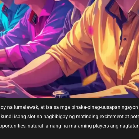
uloy na lumalawak, at isa sa mga pinaka-pinag-uusapan ngayon
s, kundi isang slot na nagbibigay ng matinding excitement at p
n opportunities, natural lamang na maraming players ang nagta