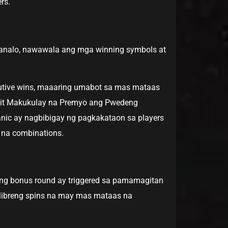
rs.
t panalo, nawawala ang mga winning symbols at
cutive wins, maaaring umabot sa mas mataas
bakit Makukulay na Premyo ang Pwedeng
nic ay nagbibigay ng pagkakataon sa players
 na combinations.
 ang bonus round ay triggered sa pamamagitan
g libreng spins na may mas mataas na