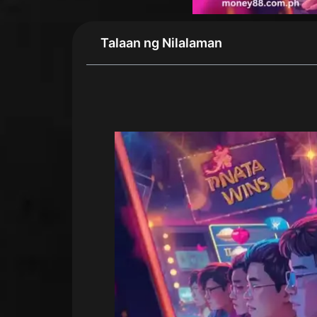
Talaan ng Nilalaman