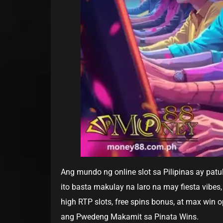
Ang mundo ng online slot sa Pilipinas ay pat
ito basta makulay na laro na may fiesta vibe
high RTP slots, free spins bonus, at max wi
ang Pwedeng Makamit sa Pinata Wins.