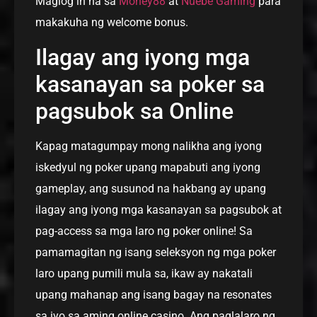
Maglog in na sa
Money88
at
Nuebe Gaming
para
makakuha ng welcome bonus.
Ilagay ang iyong mga
kasanayan sa poker sa
pagsubok sa Online
Kapag matagumpay mong nalikha ang iyong
iskedyul ng poker upang mapabuti ang iyong
gameplay, ang susunod na hakbang ay upang
ilagay ang iyong mga kasanayan sa pagsubok at
pag-access sa mga laro ng poker online! Sa
pamamagitan ng isang seleksyon ng mga poker
laro upang pumili mula sa, ikaw ay nakatali
upang mahanap ang isang bagay na resonates
sa iyo sa aming online casino. Ang paglalaro ng