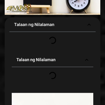
Talaan ng Nilalaman
Talaan ng Nilalaman