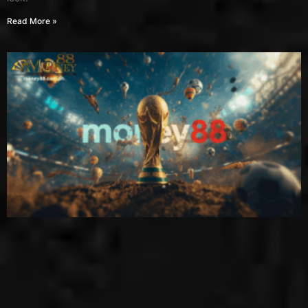
Read More »