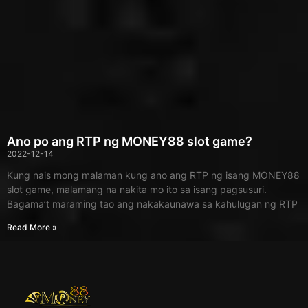
Ano po ang RTP ng MONEY88 slot game?
2022-12-14
Kung nais mong malaman kung ano ang RTP ng isang MONEY88
slot game, malamang na nakita mo ito sa isang pagsusuri.
Bagama’t maraming tao ang nakakaunawa sa kahulugan ng RTP
Read More »