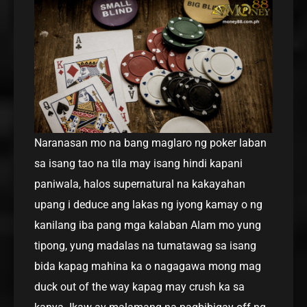
Naranasan mo na bang maglaro ng poker laban
sa isang tao na tila may isang hindi kapani
paniwala, halos supernatural na kakayahan
upang i deduce ang lakas ng iyong kamay o ng
kanilang iba pang mga kalaban Alam mo yung
tipong, yung madalas na tumatawag sa isang
bida kapag mahina ka o nagagawa mong mag
duck out of the way kapag may crush ka sa