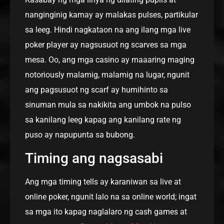
nanginginig kamay ay malakas pulses, partikular
sa leeg. Hindi nagkataon na ang ilang mga live
poker player ay nagsusuot ng scarves sa mga
mesa. Oo, ang mga casino ay maaaring maging
notoriously malamig, malamig na lugar, ngunit
ang pagsusuot ng scarf ay humihinto sa
sinuman mula sa nakikita ang umbok na pulso
sa kanilang leeg kapag ang kanilang rate ng
puso ay napupunta sa bubong.
Timing ang nagsasabi
Ang mga timing tells ay karaniwan sa live at
online poker, ngunit lalo na sa online world; ingat
sa mga ito kapag naglalaro ng cash games at