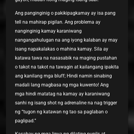
Ang panginginig o pakikipagkamay ay isa pang
tell na mahirap pigilan. Ang problema ay
nanginginig kamay karaniwang
nangangahulugan na ang iyong kalaban ay may
isang napakalakas o mahina kamay. Sila ay
katawa tawa na nasasabik na maging pustahan
o takot na takot na tawagin at kailangang ipakita
ang kanilang mga bluff; Hindi namin sinabing
madali lang magbasa ng mga kuwento! Ang
mga hindi matatag na kamay ay karaniwang
sanhi ng isang shot ng adrenaline na nag trigger
ng “tugon ng katawan ng tao sa paglaban o
paglipad.”
Kasabay ng mga linya ng dilating pupils at