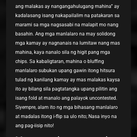
ang malakas ay nangangahulugang mahina” ay
kadalasang isang nakapailalim na patakaran sa
marami sa mga nagsasabi na malapit mo nang
basahin. Ang mga manlalaro na may solidong
mga kamay ay nagnanais na lumitaw nang mas
mahina, kaya nanalo sila ng higit pang mga
chips. Sa kabaligtaran, mahina o bluffing
manlalaro subukan upang gawin itong hitsura
tulad ng kanilang kamay ay mas malakas kaysa
ito ay bilang sila pagtatangka upang pilitin ang
isang fold at manalo ang palayok uncontested.
Siyempre, alam ito ng mga bihasang manlalaro
at madalas itong i-flip sa ulo nito; Nasa inyo na
ang pag-iisip nito!