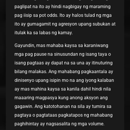
paglipat na ito ay hindi nagbigay ng maraming
pag iisip sa pot odds. Ito ay halos tulad ng mga
ito ay gumagamit ng agresyon upang subukan at
itulak ka sa labas ng kamay.
Gayundin, mas mahaba kaysa sa karaniwang
mga pag pause na sinusundan ng isang taya o
isang pagtaas ay dapat na sa una ay itinuturing
bilang malakas. Ang mahabang pagkaantala ay
dinisenyo upang isipin mo na ang iyong kalaban
ay mas mahina kaysa sa kanila dahil hindi nila
maaaring magpasya kung anong aksyon ang
gagawin. Ang katotohanan na sila ay tumira sa
pagtaya o pagtataas pagkatapos ng mahabang
paghihintay ay nagsasalita ng mga volume.