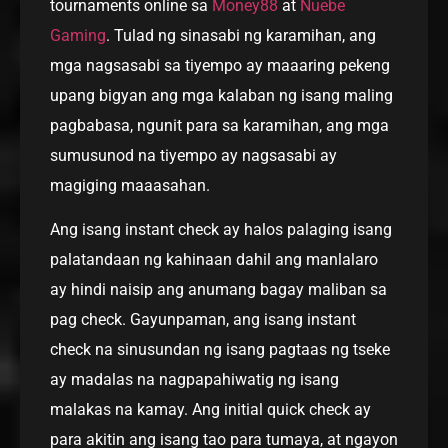
tournaments online sa
Money88
at
Nuebe
Gaming
. Tulad ng sinasabi ng karamihan, ang
mga nagsasabi sa tiyempo ay maaaring pekeng
upang bigyan ang mga kalaban ng isang maling
pagbabasa, ngunit para sa karamihan, ang mga
sumusunod na tiyempo ay nagsasabi ay
magiging maaasahan.
Ang isang instant check ay halos palaging isang
palatandaan ng kahinaan dahil ang manlalaro
ay hindi naisip ang anumang bagay maliban sa
pag check. Gayunpaman, ang isang instant
check na sinusundan ng isang pagtaas ng tseke
ay madalas na nagpapahiwatig ng isang
malakas na kamay. Ang initial quick check ay
para akitin ang isang tao para tumaya, at ngayon