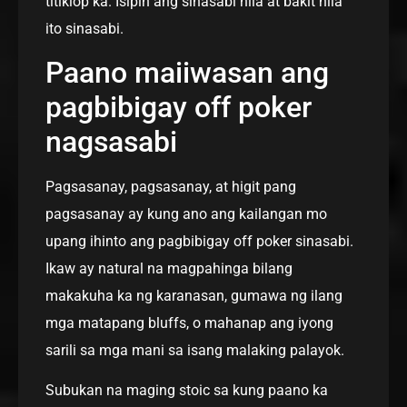
titiklop ka. Isipin ang sinasabi nila at bakit nila
ito sinasabi.
Paano maiiwasan ang
pagbibigay off poker
nagsasabi
Pagsasanay, pagsasanay, at higit pang
pagsasanay ay kung ano ang kailangan mo
upang ihinto ang pagbibigay off poker sinasabi.
Ikaw ay natural na magpahinga bilang
makakuha ka ng karanasan, gumawa ng ilang
mga matapang bluffs, o mahanap ang iyong
sarili sa mga mani sa isang malaking palayok.
Subukan na maging stoic sa kung paano ka