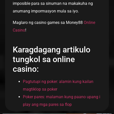
imposible para sa sinuman na makakuha ng
anumang impormasyon mula sa iyo.
Maglaro ng casino games sa Money88
Online
Casino
!
Karagdagang artikulo
tungkol sa online
casino:
Pagtutupi ng poker: alamin kung kailan
magtiklop sa poker
Poker pares: malaman kung paano upang i
play ang mga pares sa flop