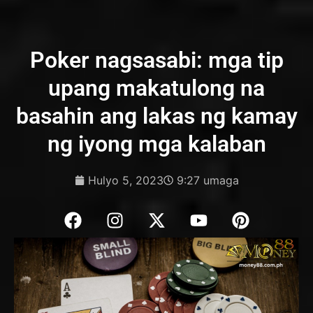
Poker nagsasabi: mga tip
upang makatulong na
basahin ang lakas ng kamay
ng iyong mga kalaban
Hulyo 5, 2023
9:27 umaga