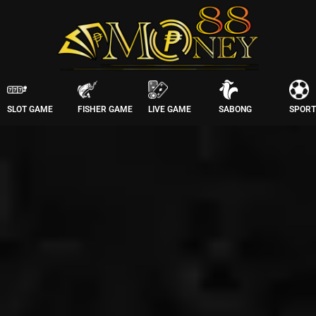
SLOT GAME
FISHER GAME
LIVE GAME
SABONG
SPORT