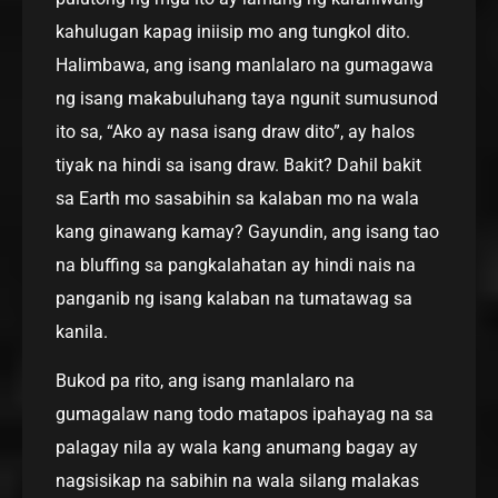
kahulugan kapag iniisip mo ang tungkol dito.
Halimbawa, ang isang manlalaro na gumagawa
ng isang makabuluhang taya ngunit sumusunod
ito sa, “Ako ay nasa isang draw dito”, ay halos
tiyak na hindi sa isang draw. Bakit? Dahil bakit
sa Earth mo sasabihin sa kalaban mo na wala
kang ginawang kamay? Gayundin, ang isang tao
na bluffing sa pangkalahatan ay hindi nais na
panganib ng isang kalaban na tumatawag sa
kanila.
Bukod pa rito, ang isang manlalaro na
gumagalaw nang todo matapos ipahayag na sa
palagay nila ay wala kang anumang bagay ay
nagsisikap na sabihin na wala silang malakas