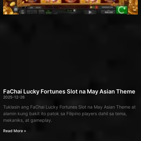
FaChai Lucky Fortunes Slot na May Asian Theme
2025-12-26
Tuklasin ang FaChai Lucky Fortunes Slot na May Asian Theme at
alamin kung bakit ito patok sa Filipino players dahil sa tema,
mekaniks, at gameplay.
Read More »