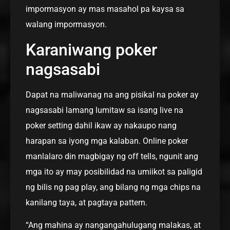
impormasyon ay mas masahol pa kaysa sa
walang impormasyon.
Karaniwang poker
nagsasabi
Dapat na maliwanag na ang pisikal na poker ay
nagsasabi lamang lumitaw sa isang live na
poker setting dahil ikaw ay nakaupo nang
harapan sa iyong mga kalaban. Online poker
manlalaro din magbigay ng off tells, ngunit ang
mga ito ay may posibilidad na umiikot sa paligid
ng bilis ng pag play, ang bilang ng mga chips na
kanilang taya, at pagtaya pattern.
“Ang mahina ay nangangahulugang malakas, at