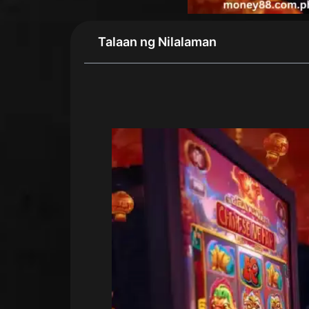
Talaan ng Nilalaman