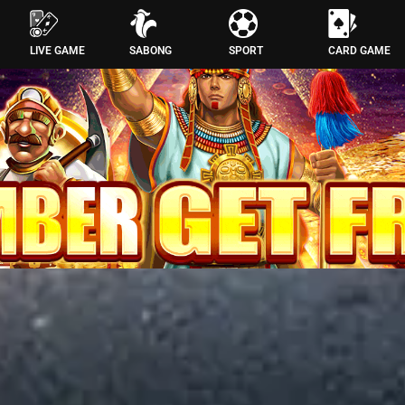
E
LIVE GAME
SABONG
SPORT
CARD GAME