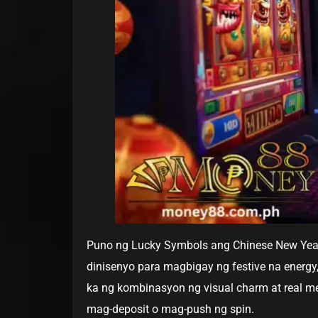
Puno ng Lucky Symbols ang Chinese New Year 2
dinisenyo para magbigay ng festive na energ
ka ng kombinasyon ng visual charm at real m
mag-deposit o mag-push ng spin.