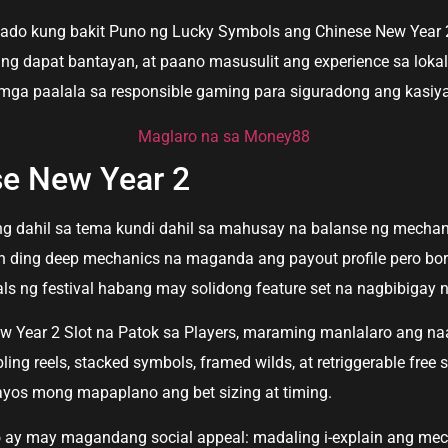
alyado kung bakit Puno ng Lucky Symbols ang Chinese New Year 
ng dapat bantayan, at paano masusulit ang experience sa loka
 at mga paalala sa responsible gaming para siguradong ang kasi
Maglaro na sa Money88
se New Year 2
g dahil sa tema kundi dahil sa mahusay na balanse ng mechanic
 ding deep mechanics na maganda ang payout profile pero bori
 ng festival habang may solidong feature set na nagbibigay n
 Year 2 Slot na Patok sa Players, maraming manlalaro ang naaa
ling reels, stacked symbols, framed wilds, at retriggerable fre
yos mong mapaplano ang bet sizing at timing.
ro ay may magandang social appeal: madaling i-explain ang mec