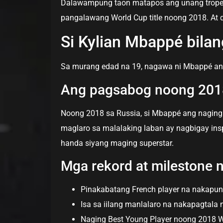
Dalawampung taon matapos ang unang tropeo
pangalawang World Cup title noong 2018. At 
Si Kylian Mbappé bila
Sa murang edad na 19, nagawa ni Mbappé ang
Ang pagsabog noong 201
Noong 2018 sa Russia, si Mbappé ang naging 
maglaro sa malalaking laban ay nagbigay ins
handa siyang maging superstar.
Mga rekord at milestone 
Pinakabatang French player na nakapun
Isa sa iilang manlalaro na nakapagtala 
Naging Best Young Player noong 2018 W