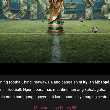
 ng football, hindi mawawala ang pangalan ni
Kylian Mbappé
French football. Ngunit para mas maintindihan ang kahalagahan
la noon hanggang ngayon—at kung paano siya naging sentro 
Maglaro na sa Money88