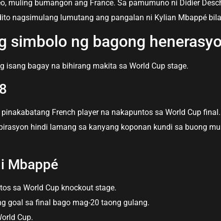
, muling bumangon ang France. Sa pamumuno ni Didier Desch
dito nagsimulang lumutang ang pangalan ni Kylian Mbappé bil
ng simbolo ng bagong henerasy
 isang bagay na bihirang makita sa World Cup stage.
8
pinakabatang French player na nakapuntos sa World Cup final.
pirasyon hindi lamang sa kanyang koponan kundi sa buong mundo
ni Mbappé
tos sa World Cup knockout stage.
ng goal sa final bago mag-20 taong gulang.
orld Cup.