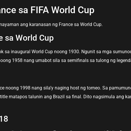
nce sa FIFA World Cup
mayaman ang karanasan ng France sa World Cup.
e sa World Cup
 sa inaugural World Cup noong 1930. Ngunit sa mga sumunod n
ng 1958 nang umabot sila sa semifinals sa tulong ng legendary
nce noong 1998 nang sila’y naging host ng torneo. Sa pamumuno
itle matapos talunin ang Brazil sa final. Dito nagsimula ang 
18