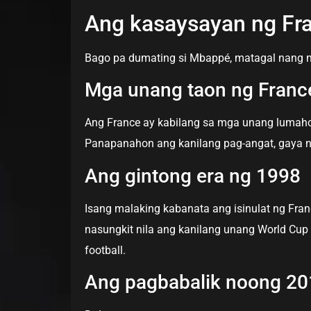
Ang kasaysayan ng Fra
Bago pa dumating si Mbappé, matagal nang 
Mga unang taon ng Franc
Ang France ay kabilang sa mga unang lumahok
Panapanahon ang kanilang pag-angat, gaya noo
Ang gintong era ng 1998
Isang malaking kabanata ang isinulat ng Fra
nasungkit nila ang kanilang unang World Cup t
football.
Ang pagbabalik noong 20