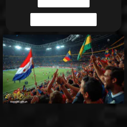
Iba pang Artikulo
Maglaro na sa Money88