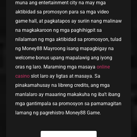
muna ang entertainment city na may mga
aktibidad sa promosyon para sa mga video
game hall, at pagkatapos ay suriin nang malinaw
na magkakaroon ng mga paghihigpit sa
nilalaman ng mga aktibidad sa promosyon, tulad
ng Money88 Mayroong isang mapagbigay na
welcome bonus upang mapalawig ang iyong
oras ng laro. Maraming mga masaya
online
casino
slot laro ay ligtas at masaya. Sa
pinakamahusay na libreng credits, ang mga
manlalaro ay maaaring makakuha ng iba’t ibang
mga gantimpala sa promosyon sa pamamagitan
lamang ng pagrehistro Money88 Game.