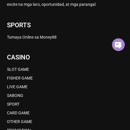
excite na mga laro, oportunidad, at mga parangal.
SPORTS
Tumaya Online sa Money88
CASINO
SLOT GAME
FISHER GAME
LIVE GAME
SABONG
SPORT
CARD GAME
OTHER GAME