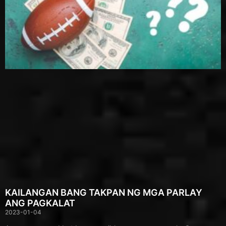
KAILANGAN BANG TAKPAN NG MGA PARLAY
ANG PAGKALAT
2023-01-04