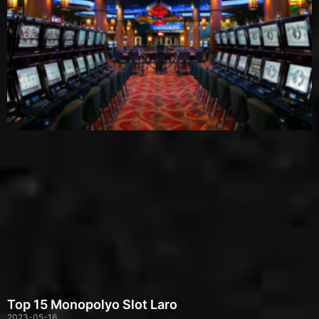
Top 15 Monopolyo Slot Laro
2023-05-16