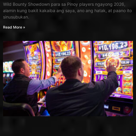
Wild Bounty Showdown para sa Pinoy players ngayong 2026,
alamin kung bakit kakaiba ang saya, ano ang hatak, at paano ito
sinusubukan.
Read More »