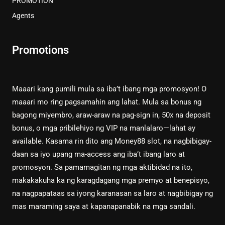
PROMOTION
Agents
Promotions
Maaari kang pumili mula sa iba’t ibang mga promosyon! O
maaari mo ring pagsamahin ang lahat. Mula sa bonus ng
bagong miyembro, araw-araw na pag-sign in, 50x na deposit
bonus, o mga pribilehiyo ng VIP na manlalaro—lahat ay
available. Kasama rin dito ang Money88 slot, na nagbibigay-
daan sa iyo upang ma-access ang iba’t ibang laro at
promosyon. Sa pamamagitan ng mga aktibidad na ito,
makakakuha ka ng karagdagang mga premyo at benepisyo,
na nagpapataas sa iyong karanasan sa laro at nagbibigay ng
mas maraming saya at kapanapanabik na mga sandali.