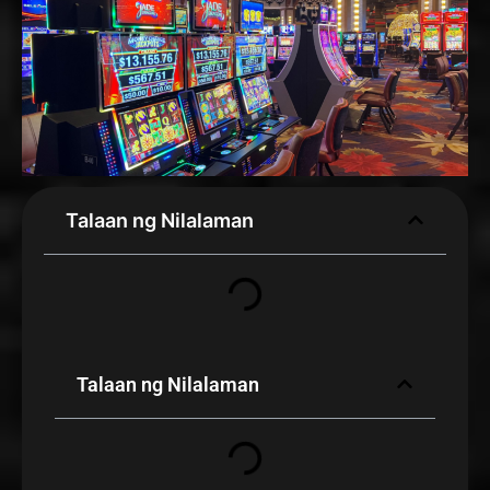
Talaan ng Nilalaman
Talaan ng Nilalaman