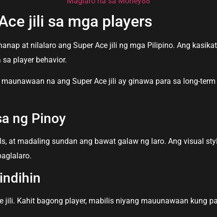
Maglaro na sa Money88
Ace jili sa mga players
nap at nilalaro ang Super Ace jili ng mga Pilipino. Ang kasikata
sa player behavior.
maunawaan na ang Super Ace jili ay ginawa para sa long-term
sa ng Pinoy
, at madaling sundan ang bawat galaw ng laro. Ang visual sty
aglalaro.
indihin
 jili. Kahit bagong player, mabilis niyang mauunawaan kung 