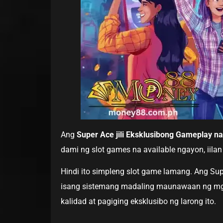
Ang
Super Ace jili Eksklusibong Gameplay na
dami ng slot games na available ngayon, iilan
Hindi ito simpleng slot game lamang. Ang Su
isang sistemang madaling maunawaan ng mga
kalidad at pagiging eksklusibo ng larong ito.