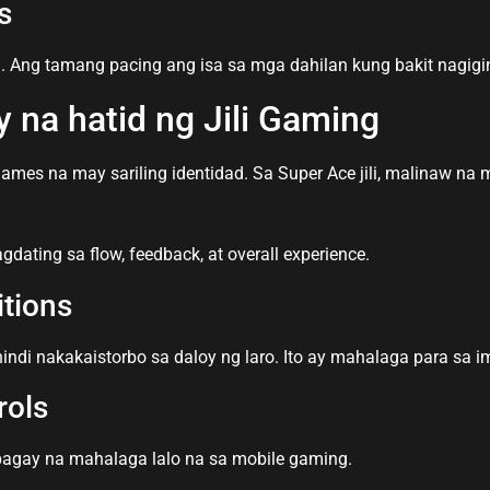
s
. Ang tamang pacing ang isa sa mga dahilan kung bakit nagigin
 na hatid ng Jili Gaming
 games na may sariling identidad. Sa Super Ace jili, malinaw na
ating sa flow, feedback, at overall experience.
itions
di nakakaistorbo sa daloy ng laro. Ito ay mahalaga para sa i
rols
bagay na mahalaga lalo na sa mobile gaming.