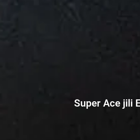
Super Ace jili