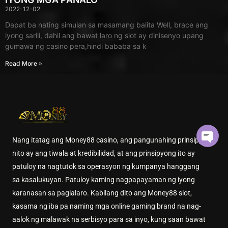
2022-12-02
Dapat ba nating simulan sa masamang balita Well, brace ang
iyong sarili, dahil ang bawat laro ng slot ay dinisenyo upang
gumawa ng casino pera,hindi bababa sa k
Read More »
Nang itatag ang Money88 casino, ang pangunahing prinsipyo
nito ay ang tiwala at kredibilidad, at ang prinsipyong ito ay
patuloy na nagtutok sa operasyon ng kumpanya hanggang
sa kasalukuyan. Patuloy kaming nagpapayaman ng iyong
karanasan sa paglalaro. Kabilang dito ang Money88 slot,
kasama ng iba pa naming mga online gaming brand na nag-
aalok ng malawak na serbisyo para sa inyo, kung saan bawat