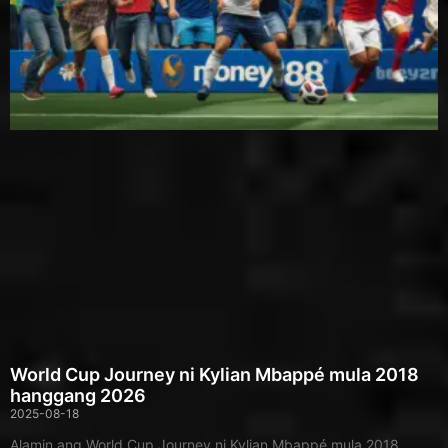
World Cup Journey ni Kylian Mbappé mula 2018
hanggang 2026
2025-08-18
Alamin ang World Cup Journey ni Kylian Mbappé mula 2018