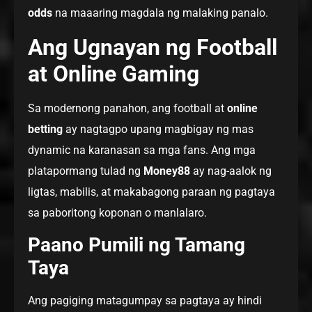
odds
na maaaring magdala ng malaking panalo.
Ang Ugnayan ng Football
at Online Gaming
Sa modernong panahon, ang football at
online
betting
ay nagtagpo upang magbigay ng mas
dynamic na karanasan sa mga fans. Ang mga
platapormang tulad ng
Money88
ay nag-aalok ng
ligtas, mabilis, at makabagong paraan ng pagtaya
sa paboritong koponan o manlalaro.
Paano Pumili ng Tamang
Taya
Ang pagiging matagumpay sa pagtaya ay hindi