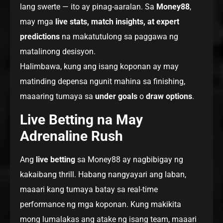
lang swerte — ito ay pinag-aaralan. Sa
Money88
,
may mga
live stats, match insights, at expert
predictions
na makatutulong sa paggawa ng
matalinong desisyon.
Halimbawa, kung ang isang koponan ay may
matinding depensa ngunit mahina sa finishing,
maaaring tumaya sa
under goals
o
draw options
.
Live Betting na May
Adrenaline Rush
Ang
live betting
sa Money88 ay nagbibigay ng
kakaibang thrill. Habang nangyayari ang laban,
maaari kang tumaya batay sa real-time
performance ng mga koponan. Kung makikita
mong lumalakas ang atake ng isang team, maaari