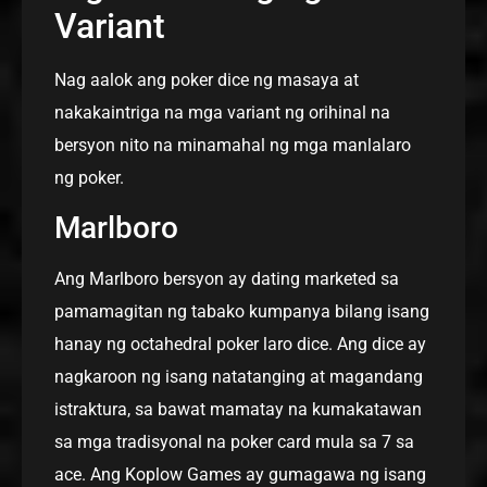
Variant
Nag aalok ang poker dice ng masaya at
nakakaintriga na mga variant ng orihinal na
bersyon nito na minamahal ng mga manlalaro
ng poker.
Marlboro
Ang Marlboro bersyon ay dating marketed sa
pamamagitan ng tabako kumpanya bilang isang
hanay ng octahedral poker laro dice. Ang dice ay
nagkaroon ng isang natatanging at magandang
istraktura, sa bawat mamatay na kumakatawan
sa mga tradisyonal na poker card mula sa 7 sa
ace. Ang Koplow Games ay gumagawa ng isang