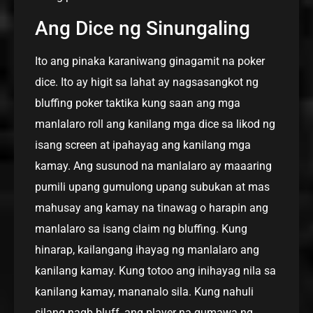
Ang Dice ng Sinungaling
Ito ang pinaka karaniwang ginagamit na poker
dice. Ito ay higit sa lahat ay nagsasangkot ng
bluffing poker taktika kung saan ang mga
manlalaro roll ang kanilang mga dice sa likod ng
isang screen at ipahayag ang kanilang mga
kamay. Ang susunod na manlalaro ay maaaring
pumili upang gumulong upang subukan at mas
mahusay ang kamay na tinawag o harapin ang
manlalaro sa isang claim ng bluffing. Kung
hinarap, kailangang ihayag ng manlalaro ang
kanilang kamay. Kung totoo ang inihayag nila sa
kanilang kamay, mananalo sila. Kung nahuli
silang nagb bluff, ang player na gumawa ng