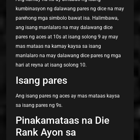
kumbinasyon ng dalawang pares ng dice na may
parehong mga simbolo bawat isa. Halimbawa,
ang isang manlalaro na may dalawang dice
pares ng aces at 10s at isang solong 9 ay may
mas mataas na kamay kaysa sa isang
manlalaro na may dalawang dice pares ng mga
hari at reyna at isang solong 10.
Isang pares
Ang isang pares ng aces ay mas mataas kaysa
sa isang pares ng 9s.
Pinakamataas na Die
Rank Ayon sa