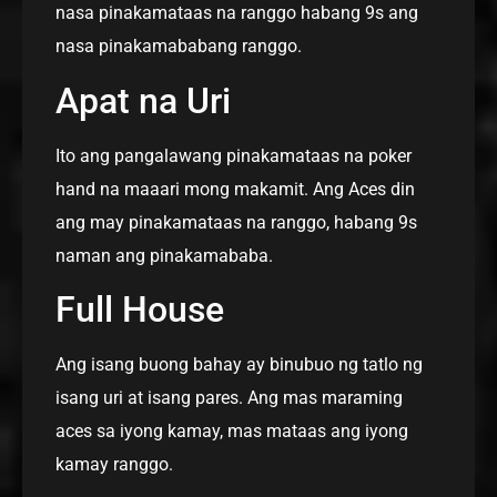
nasa pinakamataas na ranggo habang 9s ang
nasa pinakamababang ranggo.
Apat na Uri
Ito ang pangalawang pinakamataas na poker
hand na maaari mong makamit. Ang Aces din
ang may pinakamataas na ranggo, habang 9s
naman ang pinakamababa.
Full House
Ang isang buong bahay ay binubuo ng tatlo ng
isang uri at isang pares. Ang mas maraming
aces sa iyong kamay, mas mataas ang iyong
kamay ranggo.