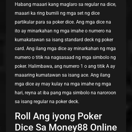
Habang maaari kang maglaro sa regular na dice,
maaari ka ring bumili ng mga set ng dice
partikular para sa poker dice. Ang mga dice na
ito ay minarkahan ng mga imahe o numero na
kumakatawan sa isang standard deck ng poker
card. Ang ilang mga dice ay minarkahan ng mga
numero o titik na nagsasaad ng mga simbolo ng
poker. Halimbawa, ang numero 1 o ang titik A ay
maaaring kumatawan sa isang ace. Ang ilang
mga dice ay may kulay na mga imahe ng mga
hari, reyna at iba pang mga simbolo na naroroon
sa isang regular na poker deck.
Roll Ang iyong Poker
Dice Sa Money88 Online