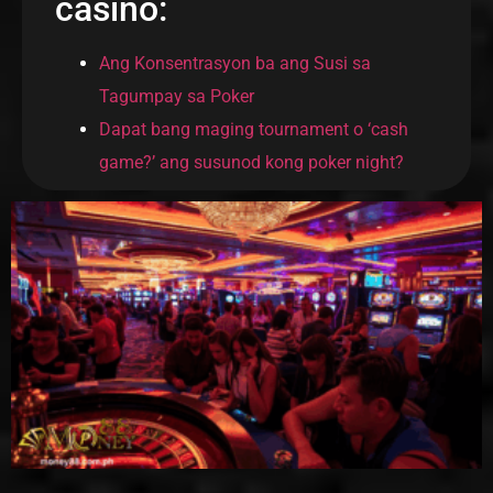
casino:
Ang Konsentrasyon ba ang Susi sa
Tagumpay sa Poker
Dapat bang maging tournament o ‘cash
game?’ ang susunod kong poker night?