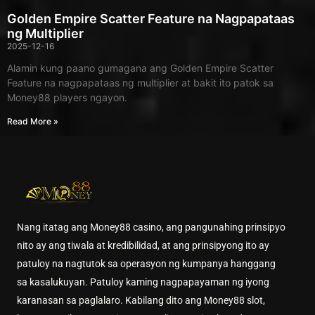
Golden Empire Scatter Feature na Nagpapataas
ng Multiplier
2025-12-16
Alamin kung paano gumagana ang Golden Empire Scatter
Feature na nagpapataas ng multiplier at bakit ito patok sa
Money88 players ngayon.
Read More »
Nang itatag ang Money88 casino, ang pangunahing prinsipyo
nito ay ang tiwala at kredibilidad, at ang prinsipyong ito ay
patuloy na nagtutok sa operasyon ng kumpanya hanggang
sa kasalukuyan. Patuloy kaming nagpapayaman ng iyong
karanasan sa paglalaro. Kabilang dito ang Money88 slot,