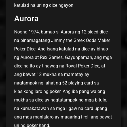
katulad na uri ng dice ngayon.
Aurora
Noong 1974, bumuo si Aurora ng 12 sided dice
na pinamagatang Jimmy the Greek Odds Maker
Poker Dice. Ang isang katulad na dice ay binuo
ng Aurora at Rex Games. Gayunpaman, ang mga
dice na ito ay tinawag na Royal Poker Dice, at
ang bawat 12 mukha na mamatay ay
nagtampok ng lahat ng 52 playing card sa
klasikong laro ng poker. Ang iba pang walong
mukha sa dice ay nagtatampok ng mga bituin,
na kumakatawan sa mga ligaw na card upang
ang mga manlalaro ay maaaring i roll ang bawat
uri ng poker hand.