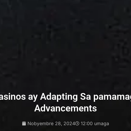
asinos ay Adapting Sa pamama
Advancements
Nobyembre 28, 2024
12:00 umaga