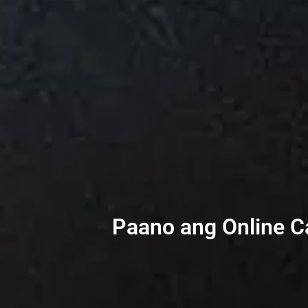
Paano ang Online C