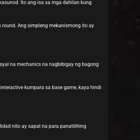
akasunod. Ito ang isa sa mga dahilan kung
s round. Ang simpleng mekanismong ito ay
esyal na mechanics na nagbibigay ng bagong
interactive kumpara sa base game, kaya hindi
idad nito ay sapat na para panatilihing