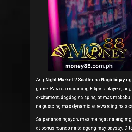
Ang
Night Market 2 Scatter na Nagbibigay n
game. Para sa maraming Filipino players, ang
excitement, dagdag na spins, at mas makabulu
na gusto ng mas dynamic at rewarding na slot
Sa panahon ngayon, mas maingat na ang mga m
at bonus rounds na talagang may saysay. Dit