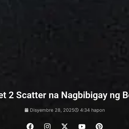
et 2 Scatter na Nagbibigay ng 
Disyembre 28, 2025
4:34 hapon