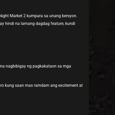
Night Market 2 kumpara sa unang bersyon.
ay hindi na lamang dagdag feature, kundi
ro na nagbibigay ng pagkakataon sa mga
aro kung saan mas ramdam ang excitement at